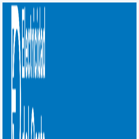
Ir
al
contenido