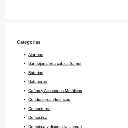
Plafón LED Redondo de Aplicar Interelec
Categorias
RANGO
$
3.757,20
-
$
10.968,60
DE
PRECIOS:
Alarmas
DESDE
$3.757,20
Bandejas porta cables Samet
HASTA
$10.968,60
Baterias
Botoneras
Caños y Accesorios Metálicos
Conductores Eléctricos
Contactores
Domestica
Domotica y dispositivos smart