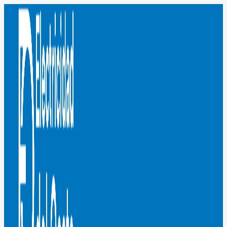
Ir
al
contenido