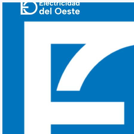
Ir
al
contenido