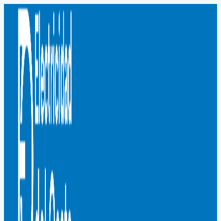
Ir
al
contenido