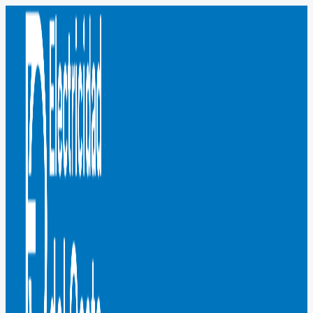
Ir
al
contenido