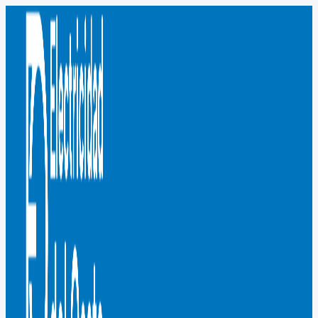
Ir
al
contenido