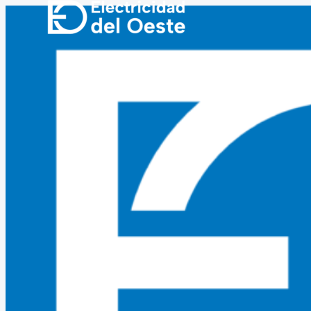
Ir
al
contenido