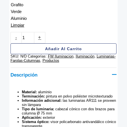
Grafito
Verde
Aluminio
Limpiar
Farola
-
+
Profesional
FW
8020/6
Añadir Al Carrito
(Necesita
SKU:
N/D
Categorías:
FW Iluminacion
,
Iluminación
,
Luminarias-
Columna-
Farolas-Columnas
,
Productos
S,
T,
X
Descripción
o
Z)
cantidad
Material:
aluminio
Terminación:
pintura en polvo poliéster microtexturado
Información adicional:
las luminarias AR111 se proveen
sin lámpara
Tipo de luminaria:
cabezal cónico con dos brazos para
columna Ø 75 mm
Aplicación:
exterior
Sistema óptico:
visor policarbonato antivandálico cónico
transparente