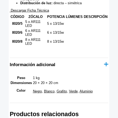
Distribución de luz:
directa – simétrica
Descargar Ficha Técnica
CÓDIGO
ZÓCALO
POTENCIA
LÚMENES
DESCRIPCIÓN
5 x AR111
8020/5
5 x 13/15w
LED
6 x AR111
8020/6
6 x 13/15w
LED
8 x AR111
8020/8
8 x 13/15w
LED
Información adicional
Peso
1 kg
Dimensiones
20 × 20 × 20 cm
Color
Negro
,
Blanco
,
Grafito
,
Verde
,
Aluminio
Productos relacionados