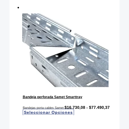
Bandeja perforada Samet Smarttray
RANGO
$
16.730,08
-
$
77.490,37
Bandejas porta cables Samet
DE
Este
Seleccionar Opciones
PRECIOS:
producto
DESDE
tiene
$16.730,0
múltiples