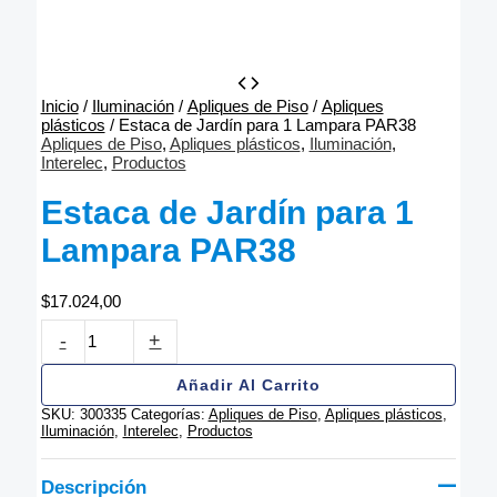
Inicio
/
Iluminación
/
Apliques de Piso
/
Apliques
plásticos
/ Estaca de Jardín para 1 Lampara PAR38
Apliques de Piso
,
Apliques plásticos
,
Iluminación
,
Interelec
,
Productos
Estaca de Jardín para 1
Lampara PAR38
$
17.024,00
Estaca
-
+
de
Jardín
para
Añadir Al Carrito
1
SKU:
300335
Categorías:
Apliques de Piso
,
Apliques plásticos
,
Lampara
Iluminación
,
Interelec
,
Productos
PAR38
cantidad
Descripción