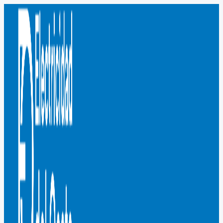
Ir
al
contenido