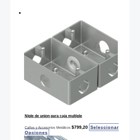
Niple de union para caja multiple
$
799,20
Seleccionar
Caños y Accesorios Metálicos
Este
Opciones
producto