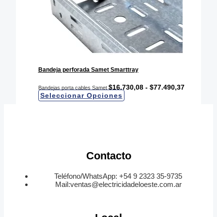
Bandeja perforada Samet Smarttray
RANGO
$
16.730,08
-
$
77.490,37
Bandejas porta cables Samet
DE
Este
Seleccionar Opciones
PRECIOS:
producto
DESDE
tiene
$16.730,0
múltiples
HASTA
variantes.
$77.490,3
Las
opciones
se
Contacto
pueden
elegir
Teléfono/WhatsApp: +54 9 2323 35-9735
en
Mail:ventas@electricidadeloeste.com.ar
la
página
de
producto